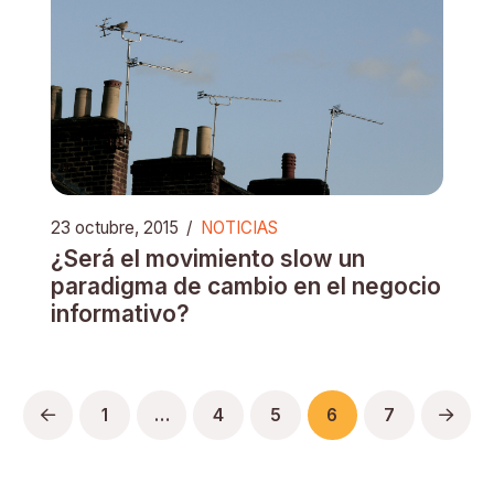
23 octubre, 2015
/
NOTICIAS
¿Será el movimiento slow un
paradigma de cambio en el negocio
informativo?
1
…
4
5
6
7
Prev
Next