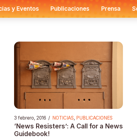
cias y Eventos
Publicaciones
Prensa
S
3 febrero, 2016
/
NOTICIAS
,
PUBLICACIONES
‘News Resisters’: A Call for a News
Guidebook!