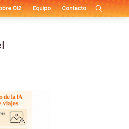
obre Oi2
Equipo
Contacto
l