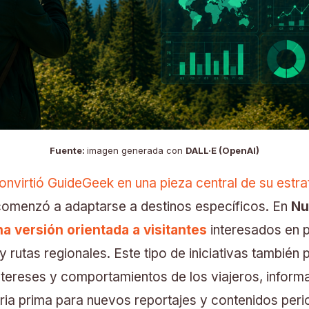
Fuente:
imagen generada con
DALL·E (OpenAI)
virtió GuideGeek en una pieza central de su estrate
comenzó a adaptarse a destinos específicos. En
Nu
a versión orientada a visitantes
interesados en p
y rutas regionales. Este tipo de iniciativas también p
ntereses y comportamientos de los viajeros, infor
ria prima para nuevos reportajes y contenidos perio