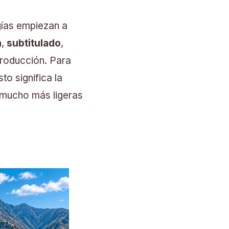
gías empiezan a
a
,
subtitulado
,
roducción. Para
o significa la
o mucho más ligeras