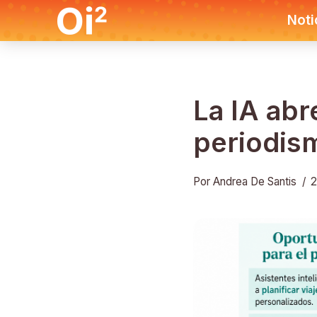
Noti
La IA abr
periodism
Por Andrea De Santis
/
2