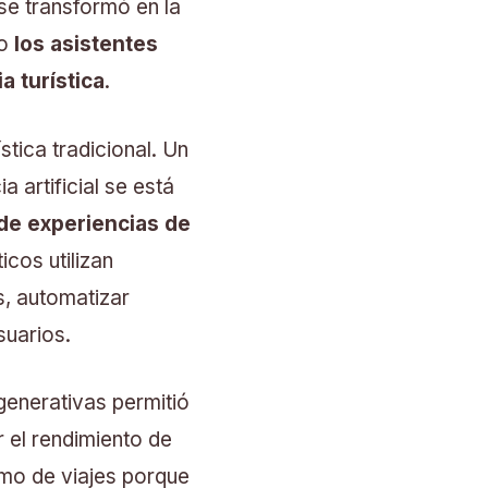
 se transformó en la
mo
los asistentes
a turística
.
stica tradicional. Un
a artificial se está
 de experiencias de
cos utilizan
, automatizar
uarios.
generativas permitió
r el rendimiento de
smo de viajes porque