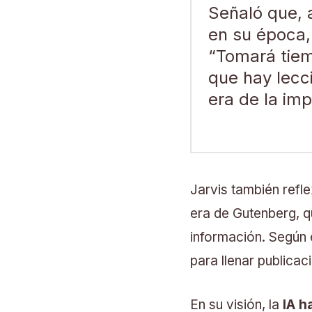
Señaló que, 
en su época,
“Tomará tiem
que hay lecc
era de la imp
Jarvis también refl
era de Gutenberg, q
información. Según 
para llenar publica
En su visión, la
IA h