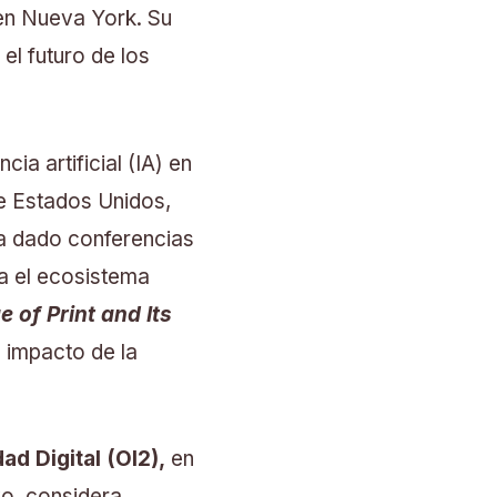
en Nueva York. Su
 el futuro de los
cia artificial (IA) en
de Estados Unidos,
ha dado conferencias
a el ecosistema
 of Print and Its
l impacto de la
ad Digital (OI2),
en
vo, considera