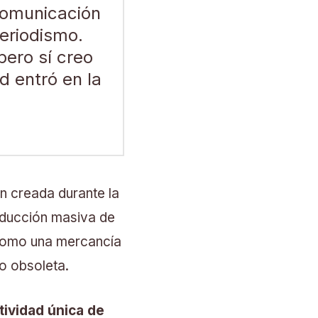
 comunicación
eriodismo.
pero sí creo
 entró en la
n creada durante la
oducción masiva de
 como una mercancía
do obsoleta.
ividad única de