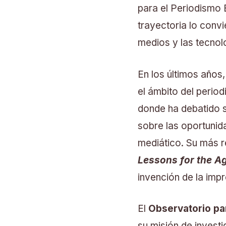
para el Periodismo
trayectoria lo convi
medios y las tecnol
En los últimos años, 
el ámbito del perio
donde ha debatido s
sobre las oportunid
mediático. Su más re
Lessons for the Ag
invención de la impre
El
Observatorio par
su misión de investi