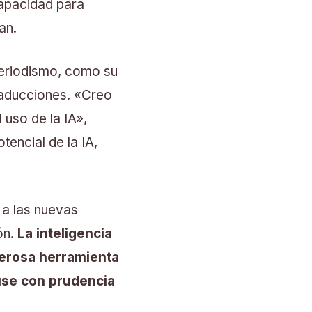
capacidad para
an.
periodismo, como su
raducciones. «Creo
uso de la IA»,
tencial de la IA,
 a las nuevas
ón.
La inteligencia
oderosa herramienta
use con prudencia