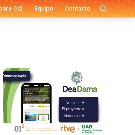
obre Oi2
Equipo
Contacto