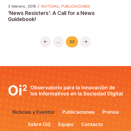
3 febrero, 2016
/
NOTICIAS
,
PUBLICACIONES
‘News Resisters’: A Call for a News
Guidebook!
…
23
Prev
Next
Noticias y Eventos
Publicaciones
Prensa
Sobre Oi2
Equipo
Contacto